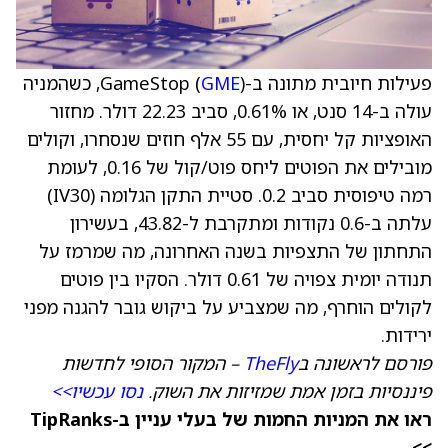
פעילות חיובית מתונה ב-GameStop (
GME
), כשהמניה
עולה ב-14 סנט, או 0.61%, סביב 22.23 דולר. מחזור
האופציות קל יחסית, עם 55 אלף חוזים שנסחרו, וקולים
מובילים את הפוטים ליחס פוט/קול של 0.16, לעומת
רמה טיפוסית סביב 0.2. סטיית התקן הגלומה (IV30)
עלתה ב-0.6 נקודות ומתקרבת ל-43.82, בעשירון
התחתון של התצפיות בשנה האחרונה, מה שמרמז על
תנודה יומית צפויה של 0.61 דולר. הסקיו בין פוטים
לקולים הוחרף, מה שמצביע על ביקוש גובר להגנה מפני
ירידות.
פורסם לראשונה ב
TheFly
– המקור הסופי לחדשות
פיננסיות בזמן אמת שמזיזות את השוק.
נסו עכשיו>>
ראו את המניות החמות של בעלי עניין ב-TipRanks
>>