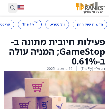
™
חדשות שוק ההון
וול סטריט
The Fly
קריפטו
פעילות חיובית מתונה ב-
GameStop; המניה עולה
ב-0.61%
דה פליי (TheFly)
16 בדצמבר 2025