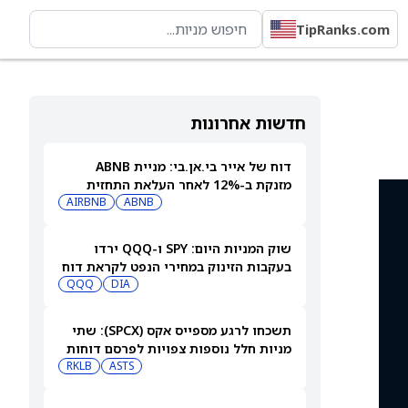
TipRanks.com
חדשות אחרונות
דוח של אייר בי.אן.בי: מניית ABNB
מזנקת ב-12% לאחר העלאת התחזית
AIRBNB
ABNB
שוק המניות היום: SPY ו-QQQ ירדו
בעקבות הזינוק במחירי הנפט לקראת דוח
התעסוקה המרכזי
DIA
QQQ
תשכחו לרגע מספייס אקס (SPCX): שתי
מניות חלל נוספות צפויות לפרסם דוחות
ב-10 באוגוסט
ASTS
RKLB