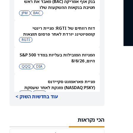
בנק אוף אמריקה (BAC) מאבד את ראש
חטיבת בנקאות ההשקעות שלו
JPM
BAC
דוח רווחים של RGTI: מניית ריגטי
קומפיוטינג יורדת לאחר פרסום תוצאות
הרבעון השני
RGTI
המניות המובילות בעליות במדד S&P 500
היום, 8/6/26
QQQ
DIA
מניית פאראמונט סקיידנס
(NASDAQ:PSKY) מזנקת לאחר שעסקת
המיזוג קיבלה אישור בבריטניה
WBD
PSKY
עוד בחדשות השוק >
משקיעים קמעונאיים מצמצמים חשיפה
למניית קורוויב (CRWV) לקראת דוחות
הכי נקראות
הרבעון השני
CRWV
IREN