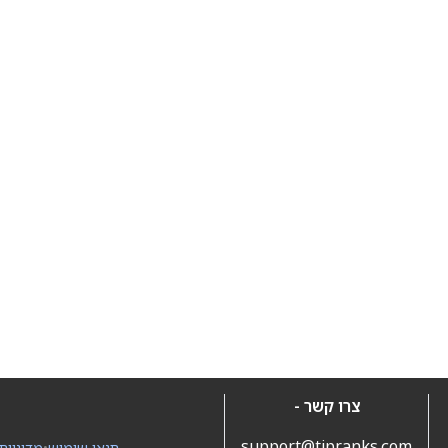
צרו קשר -
support@tipranks.com
תנאי שימוש
•
מדיניות