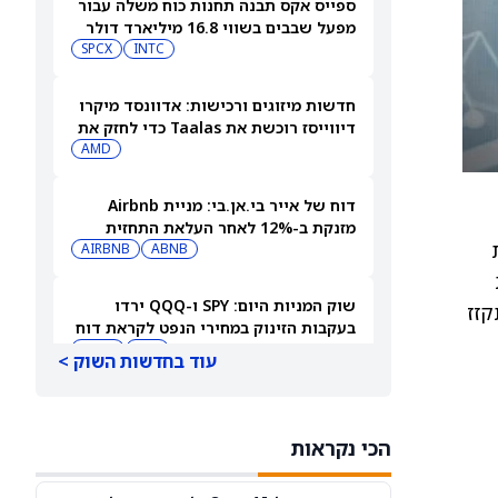
ספייס אקס תבנה תחנות כוח משלה עבור
מפעל שבבים בשווי 16.8 מיליארד דולר
SPCX
INTC
חדשות מיזוגים ורכישות: אדוונסד מיקרו
דיווייסז רוכשת את Taalas כדי לחזק את
מהלך ה-AI inference שלה
AMD
דוח של אייר בי.אן.בי: מניית Airbnb
מזנקת ב-12% לאחר העלאת התחזית
סורתיות
AIRBNB
ABNB
שוק המניות היום: SPY ו-QQQ ירדו
התקזז
בעקבות הזינוק במחירי הנפט לקראת דוח
התעסוקה המרכזי
DIA
QQQ
עוד בחדשות השוק >
תשכחו לרגע מספייס אקס (SPCX): שתי
מניות חלל נוספות צפויות לפרסם דוחות
הכי נקראות
ב-10 באוגוסט
ASTS
RKLB