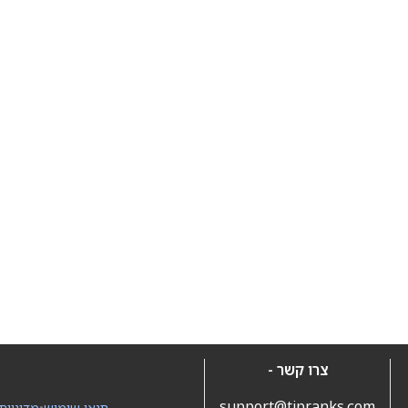
צרו קשר -
support@tipranks.com
תנאי שימוש
•
מדיניות