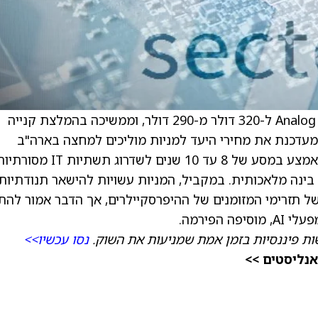
) ל-320 דולר מ-290 דולר, וממשיכה בהמלצת קנייה
מעדכנת את מחירי היעד למניות מוליכים למחצה בארה"ב
שבכיסוי שלה. ב-BofA רואים את 2026 כנקודת אמצע במסע של 8 עד 10 שנים לשדרוג תשתיות IT מ
בינה מלאכותית. במקביל, המניות עשויות להישאר תנודתיות
כח בחינה קפדנית יותר של התשואות מ-AI ושל תזרימי המזומנים של ההיפרסקיילרים, אך הדבר אמור ל
הפירמה.
ת פיננסיות בזמן אמת שמניעות את השוק.
נסו עכשיו>>
אנליסטים >>