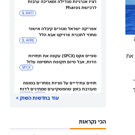
רציו אנרגיות מגדילה ומאריכה ערבות
לרכישת Pharos
IL:RATI
אפריקה ישראל מגורים קיבלה אישור
מחוזי לתכנית פרויקט אבא הלל
IL:AFRE
זית את
ספייס אקס (SPCX) עקפה את תחזיות
הדוח, אבל סיום תקופת החסימה עלול
להפיל את המניה
SPCX
ר
חוזים עתידיים על מניות נסחרים במגמה
ך
מעורבת בזמן שהמשקיעים ממתינים לדוח
התעסוקה של יולי
DIA
QQQ
עוד בחדשות השוק >
בעלי עניין קונים את הירידות ב-2 המניות
האלה — והאנליסטים מגבים את המהלך
הכי נקראות
CVNA
CSGP