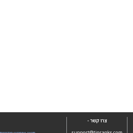
צרו קשר -
support@tipranks.com
תנאי שימוש
•
מדיניות