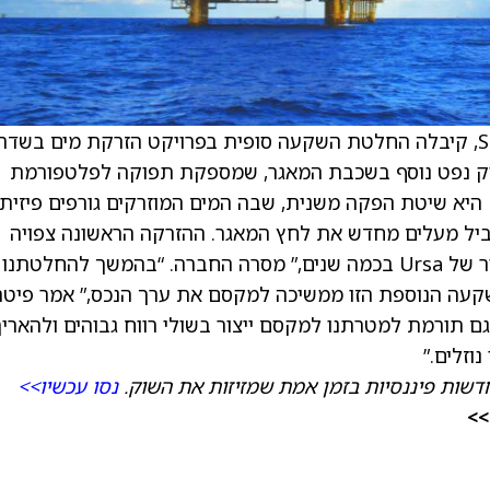
) Offshore, חברת בת של Shell plc, קיבלה החלטת השקעה סופית בפרויקט הזרקת מים בשדה
די לדחוק נפט נוסף בשכבת המאגר, שמספקת תפוקה לפלטפורמת
Ursa של Shell ב-Mars Corridor. Waterflood היא שיטת הפקה משנית, שבה המים המוזרקים גורפים פי
ביל מעלים מחדש את לחץ המאגר. ההזרקה הראשונה צפויה
ב-2028, וצפוי כי היא תאריך את מחזור חיי הייצור של Ursa בכמה שנים,” מסרה החברה. “בהמשך להחלטתנו
שנה להגדיל את חלקנו ב-Ursa, ההשקעה הנוספת הזו ממשיכה למקסם את ערך הנכס,” אמר פיט
שיא תחום האפסטרים של Shell. “היא גם תורמת למטרתנו למקסם ייצור בשולי רווח גבוהים ולהארי
וזלים.”
דשות פיננסיות בזמן אמת שמזיזות את השוק.
נסו עכשיו>>