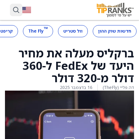
™
חדשות שוק ההון
וול סטריט
The Fly
קריפטו
ברקליס מעלה את מחיר
היעד של FedEx ל-360
דולר מ-320 דולר
דה פליי (TheFly)
16 בדצמבר 2025