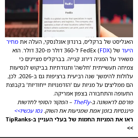
האנליסט של ברקליס, ברנדון אוגלנסקי, העלה את
מחיר
היעד
של FedEx (
FDX
) ל-360 דולר מ-320 דולר. הוא
משאיר על המניה דירוג קנייה. בברקליס מציינים כי
צמיחה תעשייתית 'חלשה' ותנודתיות בביקוש לנסיעות
עלולות להימשך שנה רביעית ברציפות גם ב-2026. לכן,
הם ממליצים על מניות עם 'הזדמנויות ייחודיות' בקבוצת
התעופה והתחבורה בצפון אמריקה.
פורסם לראשונה ב-
TheFly
– המקור הסופי לחדשות
פיננסיות בזמן אמת שמניעות את השוק.
נסו עכשיו>>
ראו את המניות החמות של בעלי העניין ב-TipRanks
>>