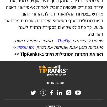
הוא ממשיך בדירוג החזק (Equal Weight) למניה. עם
ירידה בפיגורים שצפויה להוביל לפחות אי-פירעון, האצה
מחדש בצמיחת ההלוואות והגדלת החזרי ההון,
הפונדמנטלים בענף האשראי הצרכני נשארים תומכים עד
2026, כך כתב למשקיעים בסקירת תחזית לשנה
הקרובה.
פורסם לראשונה ב
TheFly
– המקור הסופי לידיעות
פיננסיות בזמן אמת שמזיזות את השוק.
נסו עכשיו>>
ראו את המניות המובילות היום ב-TipRanks >>
חפשו אותנו -
צרו קשר -