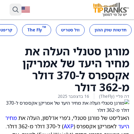
™
חדשות שוק ההון
וול סטריט
The Fly
קריפטו
מורגן סטנלי העלה את
מחיר היעד של אמריקן
אקספרס ל-370 דולר
מ-362 דולר
דה פליי (TheFly)
16 בדצמבר 2025
האנליסט של מורגן סטנלי, ג'פרי אדלסון, העלה את
מחיר
היעד
לאמריקן אקספרס (
AXP
) ל-370 דולר מ-362 דולר.