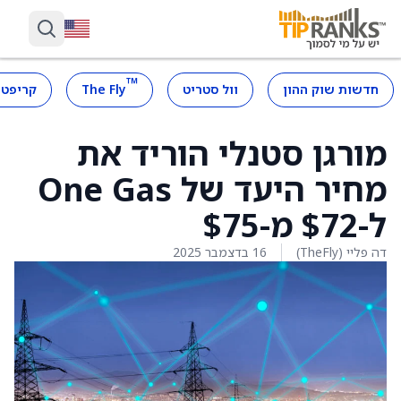
™
חדשות שוק ההון
וול סטריט
The Fly
קריפטו
מורגן סטנלי הוריד את
מחיר היעד של One Gas
ל-$72 מ-$75
דה פליי (TheFly)
16 בדצמבר 2025