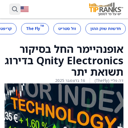
™
חדשות שוק ההון
וול סטריט
The Fly
קריפטו
אופנהיימר החל בסיקור
Qnity Electronics בדירוג
תשואת יתר
דה פליי (TheFly)
16 בדצמבר 2025