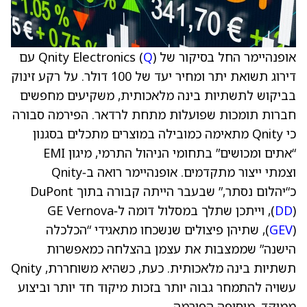
אופנהיימר החל בסיקור של Qnity Electronics (
Q
) עם
דירוג תשואת יתר ומחיר יעד של 100 דולר. על רקע זינוק
בביקוש לתשתיות בינה מלאכותית, משקיעים מחפשים
חברות תומכות שפועלות מתחת לרדאר. הפירמה סבורה
כי Qnity מתאימה כמובילה במוצרים מתכלים בסגנון
“אתים ומכושים” בתחומי הניהול התרמי, מיגון EMI
וצמתי ייצור מתקדמים. אופנהיימר רואה ב‑Qnity
כ“יהלום נסתר,” שבעבר הייתה קבורה בתוך DuPont
DD
(
), וייתכן שתלך במסלול דומה ל‑GE Vernova
GEV
(
), שתיהן פיצולים שנשכחו מתאגידי “הכלכלה
הישנה” שממצבות את עצמן בהצלחה כמאפשרות
תשתיות בינה מלאכותית. כעת, כשהיא משוחררת, Qnity
עשויה להתמחר גבוה יותר בזכות מיקוד חד יותר וביצוע
ממוקד, מוסיפה הפירמה.