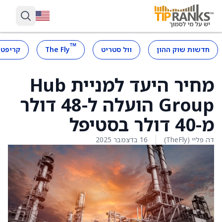
™
חדשות שוק ההון
וול סטריט
The Fly
קריפטו
מחיר היעד למניית Hub
Group הועלה ל-48 דולר
מ-40 דולר בסטיפל
דה פליי (TheFly)
16 בדצמבר 2025