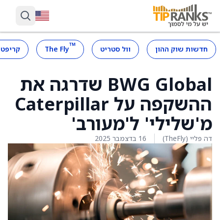
™
חדשות שוק ההון
וול סטריט
The Fly
קריפטו
BWG Global שדרגה את
ההשקפה על Caterpillar
מ'שלילי' ל'מעורב'
דה פליי (TheFly)
16 בדצמבר 2025