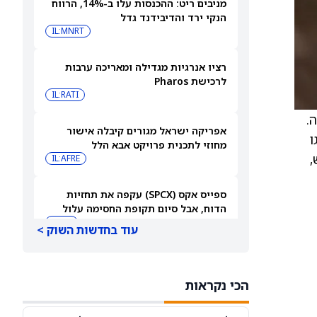
מניבים ריט: ההכנסות עלו ב-14%, הרווח
הנקי ירד והדיבידנד גדל
IL:MNRT
רציו אנרגיות מגדילה ומאריכה ערבות
לרכישת Pharos
IL:RATI
ה.
אפריקה ישראל מגורים קיבלה אישור
ו
מחוזי לתכנית פרויקט אבא הלל
ש,
IL:AFRE
ספייס אקס (SPCX) עקפה את תחזיות
הדוח, אבל סיום תקופת החסימה עלול
להפיל את המניה
SPCX
עוד בחדשות השוק >
חוזים עתידיים על מניות נסחרים במגמה
מעורבת בזמן שהמשקיעים ממתינים לדוח
הכי נקראות
התעסוקה של יולי
DIA
QQQ