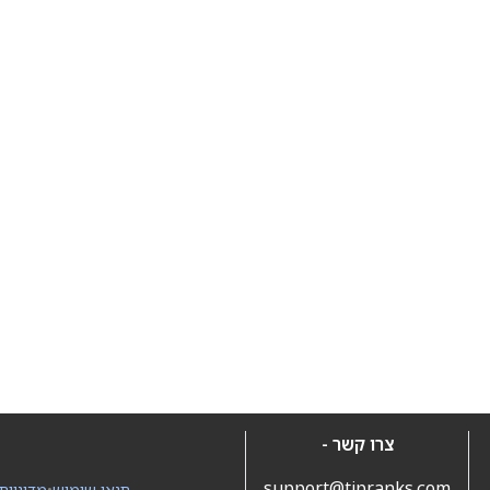
צרו קשר -
support@tipranks.com
תנאי שימוש
•
מדיניות