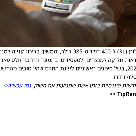
רן (
RL
) ל-400 דולר מ-385 דולר, וממשיך בדירוג קנייה למני
ראות חלוקה למנצחים ולמפסידים, בתמונה הרחבה וולס פארג
נוטה לגישה חיובית יותר כלפי התחום לקראת 2026, בשל סימנים ראשוניים לעונת החגים שהיו טובים מהחש
ו/יוחזרו.
דשות פיננסיות בזמן אמת שמניעות את השוק.
נסו עכשיו>>