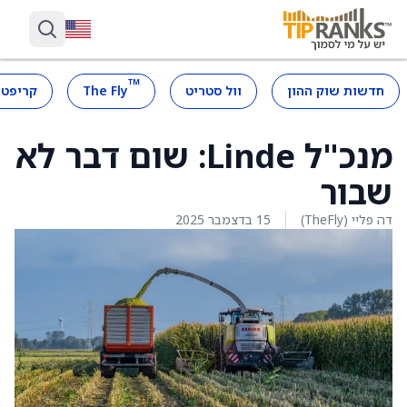
™
חדשות שוק ההון
וול סטריט
The Fly
קריפטו
מנכ"ל Linde: שום דבר לא
שבור
דה פליי (TheFly)
15 בדצמבר 2025