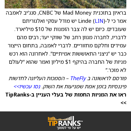
בראיון בתוכנית Mad Money של CNBC, סנג'יב לאמבה
אמר כי ל-Linde (
LIN
) יש מודל עסקי ואלגוריתם
שעובדים. כיום יש לה צבר הזמנות של $10 מיליארד.
לדבריו, לחברה מגוון רחב של שווקי יעד; רבים מהם
עמידים וחלקם מחזוריים. לדברי לאמבה, בתחום הייצור
כבר יש “ניצני התאוששות אמיתיים”. לאחרונה הוא רכש
מניות של החברה בהיקף $1 מיליון ואמר שהוא “לעולם
לא מוכר.”
פורסם לראשונה ב
TheFly
– הסמכות העליונה לחדשות
פיננסיות בזמן אמת שמניעות את השוק.
נסו עכשיו>>
ראו את המניות החמות של בעלי העניין ב-TipRanks
>>