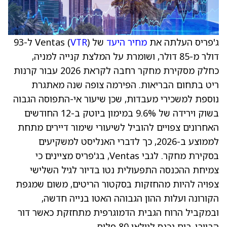
ג'פריס העלתה את
מחיר היעד
של Ventas (
VTR
) ל-93
דולר מ-85 דולר, ושומרת על המלצת קנייה למניה,
כחלק מסקירת מחקר רחבה לקראת 2026 עבור קרנות
ריט בתחום הבריאות. הפירמה צופה שנה מאתגרת
נוספת למשכירי מעבדות, שכן שיעור אי-התפוסה הגבוה
בשוק וירידה של 9.6% במימון ביוטק ב-12 החודשים
האחרונים צפויים להוביל לשיעורי שימור דיירים מתחת
לממוצע ב-2026, כך לדברי האנליסט למשקיעים
בסקירת מחקר. לגבי Ventas, בג'פריס מציינים כי
צמיחת ההכנסה התפעולית נטו בדיור לגיל השלישי
צפויה להיות מהחזקות בסקטור הריטים, משום שמגפת
הקורונה ועלות ההון הגבוהה האטו בנייה חדשה,
ובמקביל הרוח הגבית הדמוגרפית מתחזקת כאשר דור
הבייבי-בום נכנס לגילאי 80 פלוס.