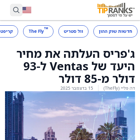
™
חדשות שוק ההון
וול סטריט
The Fly
קריפטו
ג'פריס העלתה את מחיר
היעד של Ventas ל-93
דולר מ-85 דולר
דה פליי (TheFly)
15 בדצמבר 2025