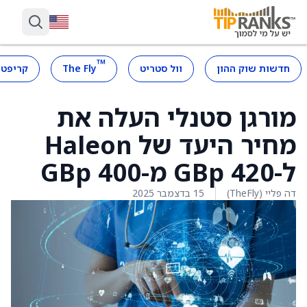
™
חדשות שוק ההון
וול סטריט
The Fly
קריפטו
מורגן סטנלי העלה את
מחיר היעד של Haleon
ל-420 GBp מ-400 GBp
דה פליי (TheFly)
15 בדצמבר 2025