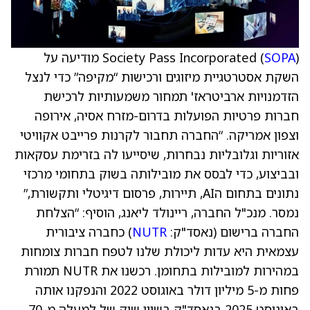
SOPA
Society Pass Incorporated (
) מודיעה על
השקת אסטרטגיית מיזוגים ורכישות “מקיפה” כדי לנצל
הזדמנויות ארביטראז' תמחור משמעותיות לרכישת
חברות פרטיות הפועלות בדרום-מזרח אסיה, אירופה
וצפון אמריקה. “החברה תחבור לקרנות פרייבט אקוויטי
אזוריות וגלובליות נבחרות, שיסייעו לה בזרימת עסקאות
ובביצוע, כדי לבסס את מובילותה בשוק בתחומי מרכזי
נתונים בתחום הAI, תיירות, פרסום דיגיטלי ותקשורת,”
נמסר. מנכ"ל החברה, ריינולד ליאנג, הוסיף: “הצלחת
החברה ברישום (נאסד"ק:
NUTR
) כחברה ציבורית
עצמאית היא עדות ליכולת שלנו לטפח חברות צומחות
במהירות למובילות בתחומן. רכשנו את NUTR תמורת
פחות מ-5 מיליון דולר באוגוסט 2022 והנפקנו אותה
באוגוסט 2025 בנאסד"ק בשווי שוק של למעלה מ-70