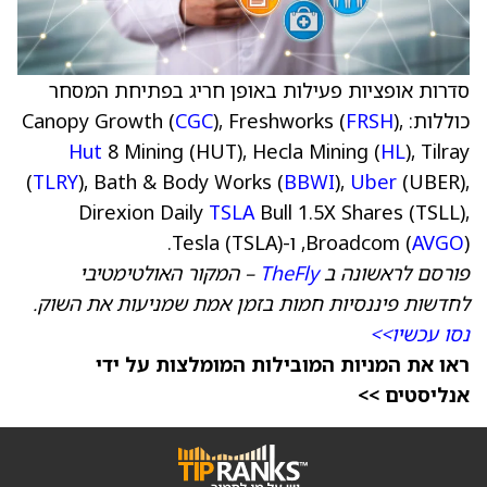
סדרות אופציות פעילות באופן חריג בפתיחת המסחר
כוללות: Canopy Growth (
),
FRSH
), Freshworks (
CGC
Hut
8 Mining (HUT), Hecla Mining (
HL
), Tilray
(
TLRY
), Bath & Body Works (
BBWI
),
Uber
(UBER),
Direxion Daily
TSLA
Bull 1.5X Shares (TSLL),
), ו-Tesla (TSLA).
AVGO
Broadcom (
פורסם לראשונה ב
TheFly
– המקור האולטימטיבי
לחדשות פיננסיות חמות בזמן אמת שמניעות את השוק.
נסו עכשיו>>
ראו את המניות המובילות המומלצות על ידי
אנליסטים >>