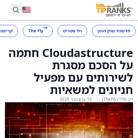
™
חדשות שוק ההון
וול סטריט
The Fly
קריפטו
Cloudastructure חתמה
על הסכם מסגרת
לשירותים עם מפעיל
חניונים למשאיות
דה פליי (TheFly)
15 בדצמבר 2025