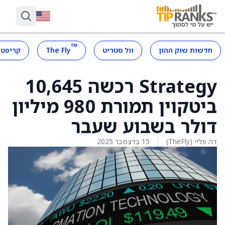
™
חדשות שוק ההון
וול סטריט
The Fly
קריפטו
Strategy רכשה 10,645
ביטקוין תמורת 980 מיליון
דולר בשבוע שעבר
דה פליי (TheFly)
15 בדצמבר 2025