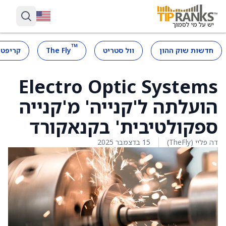
™
חדשות שוק ההון
וול סטריט
The Fly
קריפטו
Electro Optic Systems
הועלתה ל'קנייה' מ'קנייה
ספקולטיבית' בקנאקורד
דה פליי (TheFly)
15 בדצמבר 2025