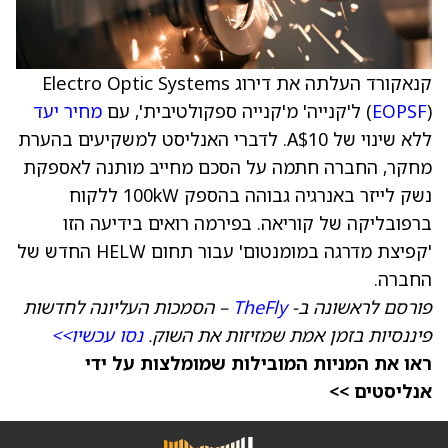
קנאקורד העלתה את דירוג Electro Optic Systems
) ל'קנייה' מ'קנייה ספקולטיבית', עם
EOPSF
(
מחיר יעד
ללא שינוי של A$10. לדברי האנליסט למשקיעים בהערת
מחקר, החברה חתמה על הסכם מחייב מותנה לאספקת
נשק לייזר באנרגיה גבוהה בהספק 100kW ללקוח
ברפובליקה של קוריאה. בפירמה רואים בידיעה הזו
'קפיצת מדרגה במומנטום' עבור תחום HELW החדש של
החברה.
פורסם לראשונה ב-
TheFly
– הסמכות העליונה לחדשות
פיננסיות בזמן אמת שמזיזות את השוק.
נסו עכשיו>>
ראו את המניות המובילות שמומלצות על ידי
אנליסטים >>