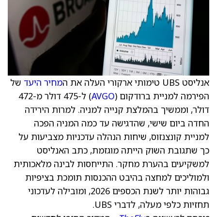
אנליסט UBS טימותי ארקורי העלה את ה
מחיר היעד
של
הפירמה למניית ברודקום (
AVGO
) ל-475 דולר מ-472
דולר, וממשיך בהמלצת קנייה למניה. למרות הירידה
החדה ביום שישי, שהדגישה עד כמה המניה הפכה
למניית קונצנזוס, שיחות הנהלה עדכניות מצביעות על
כך שתגובת השוק הייתה מוגזמת, כתב האנליסט
למשקיעים בהערת מחקר. התייחסות לבינה מלאכותית
ולמוליכים למחצה בהיבט ההכנסות תומכת בציפיות
גבוהות יותר לשנת הכספים 2026, ומובילה לעדכוני
תחזיות כלפי מעלה, לדברי UBS.