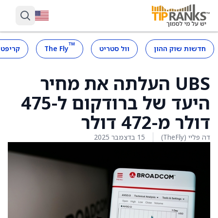
™
חדשות שוק ההון
וול סטריט
The Fly
קריפטו
UBS העלתה את מחיר
היעד של ברודקום ל-475
דולר מ-472 דולר
דה פליי (TheFly)
15 בדצמבר 2025