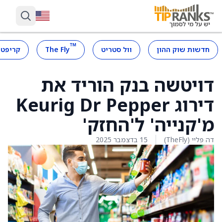
™
חדשות שוק ההון
וול סטריט
The Fly
קריפטו
דויטשה בנק הוריד את
דירוג Keurig Dr Pepper
מ'קנייה' ל'החזק'
דה פליי (TheFly)
15 בדצמבר 2025