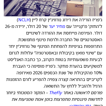
ג'פריז הורידה את דירוג נורוויג'ין קרוז ליין (
NCLH
)
ל'החזק' מ'קנייה' עם
מחיר יעד
של 20 דולר, ירידה מ-26
דולר. הפירמה מייחסת את ההורדה לשינויים
האסטרטגיים של החברה ולרמת מינוף מתמשכת.
התרופפות בציפיות להפחתת המינוף של נורוויג'ין יחד
עם “שינוי מואץ בקיבולת ובאסטרטגיה” עלולות לגרום
לבעיות משמעותיות בטווח הקרוב, כך כתבה האנליסט
למשקיעים בהערת מחקר. ג'פריז מוסיפה כי העברת
10% מהקיבולת של שנת הכספים 2026 מאירופה
לקריביים בהתראה קצרה צפויה להפריע לזרם ההזמנות
הרגיל ולהוביל ללחץ על התשואה.
פורסם לראשונה באתר
TheFly
– המקור הסמכותי ביותר
לחדשות פיננסיות מתפרצות בזמן אמת שמניעות את
השוק.
נסו עכשיו>>