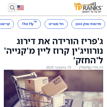
™
חדשות שוק ההון
וול סטריט
The Fly
קריפטו
ג'פריז הורידה את דירוג
נורוויג'ין קרוז ליין מ'קנייה'
ל'החזק'
דה פליי (TheFly)
15 בדצמבר 2025