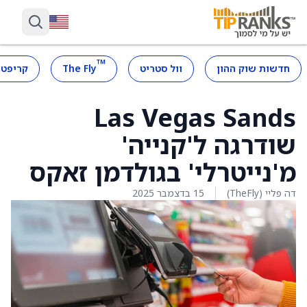
™
חדשות שוק ההון
וול סטריט
The Fly
קריפטו
Las Vegas Sands
שודרגה ל'קנייה'
מ'נייטרלי' בגולדמן זאקס
דה פליי (TheFly)
15 בדצמבר 2025