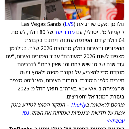
גולדמן זאקס שדרג את Las Vegas Sands (
)
LVS
ל'קנייה' מ'נייטרלי', עם
מחיר יעד
של 80 דולר, לעומת
64 דולר קודם. הפירמה עדכנה דירוגים בקבוצת
ההימורים והאירוח כחלק מתחזית 2026 שלה. בגולדמן
מצפים לשנת 2026 “מעורבת” עבור הימורים ואירוח, “עם
עוד שנה של מי שיש להם ומי שאין להם.” לדבריהם
מוקדם מדי להצביע על נקודת מפנה ולאמץ גישה
חיובית כלפי הימורים. בתחום האירוח, האנליסט מצפה
שהצמיחה ב-RevPAR בארה"ב תואץ החל מ-2025,
בעזרת המונדיאל ותמריצים.
פורסם לראשונה ב
TheFly
– המקור הסופי למידע בזמן
אמת על חדשות פיננסיות שמזיזות את השוק.
נסו
עכשיו>>
ראו את המניות החמות של בעלי עניין ב-TipRanks