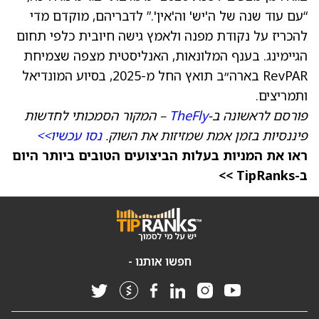
“עם עוד שנה של ה'יש' וה'אין'.” לדבריהם, מוקדם מדי
להכריז על נקודת מפנה ולאמץ גישה חיובית כלפי תחום
הגיימינג. בענף המלונאות, האנליסטית מצפה שצמיחת
RevPAR בארה״ב תואץ החל מ-2025, בסיוע המונדיאל
ותמריצים.
פורסם לראשונה ב-
TheFly
– המקור הסמכותי לחדשות
פיננסיות בזמן אמת שמזיזות את השוק.
נסו עכשיו>>
ראו את המניות בעלות הביצועים הטובים ביותר היום
ב-TipRanks >>
חפשו אותנו -