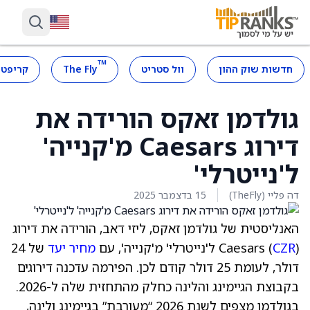
™
חדשות שוק ההון
וול סטריט
The Fly
קריפטו
גולדמן זאקס הורידה את
דירוג Caesars מ'קנייה'
ל'נייטרלי'
דה פליי (TheFly)
15 בדצמבר 2025
האנליסטית של גולדמן זאקס, ליזי דאב, הורידה את דירוג
) ל'נייטרלי' מ'קנייה', עם
CZR
Caesars (
מחיר יעד
של 24
דולר, לעומת 25 דולר קודם לכן. הפירמה עדכנה דירוגים
בקבוצת הגיימינג והלינה כחלק מהתחזית שלה ל-2026.
בגולדמן מצפים לשנת 2026 “מעורבת” בגיימינג ולינה,