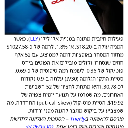
פעילות חיובית מתונה במניית אלי לילי (
LLY
), כאשר
המניה עולה ב-$18.20, או 1.8%, לרמה של כ-$1027.58.
מחזור המסחר באופציות דומה לממוצע, עם 52 אלף
חוזים שנסחרו, וקולים מובילים את הפוטים ביחס
פוט/קול של 0.36, לעומת רמה טיפוסית של כ-0.69.
סטיית התקן הגלומה (IV30) עלתה ב-0.9 נקודות
לכ-30.78, והיא מתחת לחציון של 52 השבועות
האחרונים, מה שמרמז על תנועה יומית צפויה של
$19.92. הטיית פוט-קול (put-call skew) התחדדה, מה
שמצביע על ביקוש מוגבר להגנה מפני ירידות.
פורסם לראשונה ב
TheFly
– הסמכות העליונה לחדשות
פיננסיות שוברות-שוק בזמן אמת.
נסו עכשיו >>