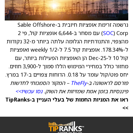
נרשמה זרימת אופציות חיובית ב-Sable Offshore
SOC
(
) Corp עם מסחר ב-6,644 אופציות קול, פי 2
מהצפוי, והתנודתיות הגלומה עלתה ביותר מ-32 נקודות
ל-178.34%. אופציות קול 7.5 ל-1/2 weekly ואופציות
קול 10 ל-Dec-25 הן האופציות הפעילות ביותר, עם
מחזור כולל במחירי המימוש הללו סמוך ל-3,900 חוזים.
יחס פוט/קול עומד על 0.18. הדוחות צפויים ב-17 במרץ.
פורסם לראשונה ב-
TheFly
– המקור הסמכותי לחדשות
פיננסיות בזמן אמת שמזיזות את השוק.
נסו עכשיו>>
ראו את המניות החמות של בעלי העניין ב-TipRanks
>>