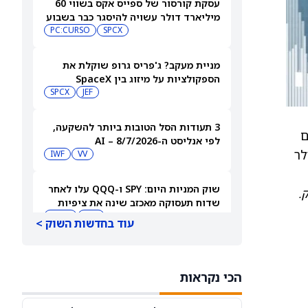
עסקת קורסור של ספייס אקס בשווי 60
מיליארד דולר עשויה להיסגר כבר בשבוע
הבא… אבל המותג Cursor עלול להיעלם
SPCX
PC:CURSO
מניית מעקב? ג'פריס גרופ שוקלת את
הספקולציות על מיזוג בין SpaceX
לטסלה
JEF
SPCX
3 תעודות הסל הטובות ביותר להשקעה,
ם
לפי אנליסט ה-AI – 8/7/2026
יורדת ב-4%, כלומר ב-8.62 דולר, לרמה של 190.23 דולר
IWF
VV
שוק המניות היום: SPY ו-QQQ עלו לאחר
.
שדוח תעסוקה מאכזב שינה את ציפיות
הריבית
DIA
QQQ
עוד בחדשות השוק >
מניות מחשוב קוונטי מזנקות כשוושינגטון
בוחנת הגדלת המימון ב-68%
הכי נקראות
QBTS
IONQ