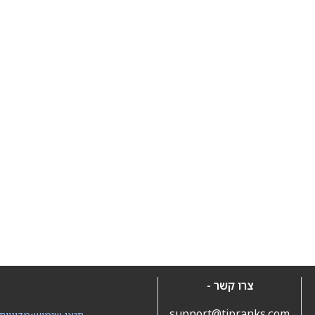
צרו קשר -
support@tipranks.com
תנאי שימוש
•
מדיניות