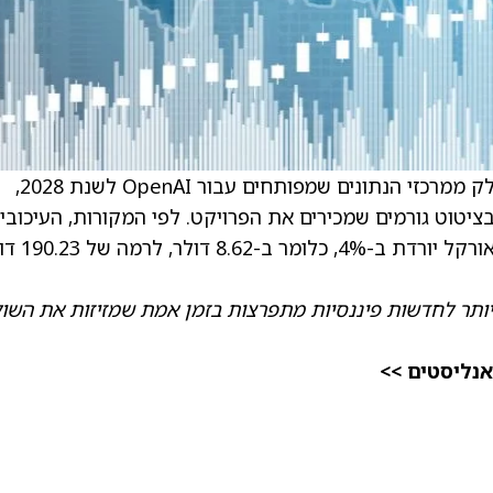
) דחתה את מועד ההשלמה של חלק ממרכזי הנתונים שמפותחים עבור OpenAI לשנת 2028,
ומברג, בציטוט גורמים שמכירים את הפרויקט. לפי המקורות, העיכובי
נובעים ממחסור בכוח אדם ובחומרי גלם. מניית אורקל 
ותר לחדשות פיננסיות מתפרצות בזמן אמת שמזיזות את השוק
אנליסטים >>