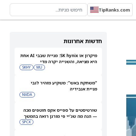
TipRanks.com
חדשות אחרונות
מיקרון או SK hynix: מניית שבבי AI אחת
היא מציאה, והשנייה יקרה מדי
SKHY
MU
"משחקת באש": משקיע מזהיר לגבי
מניית אנבידיה
NVDA
שורטיסטים על ספייס אקס חוטפים מכה
— הנה מה שג'יי פי מורגן רואה בהמשך
SPCX