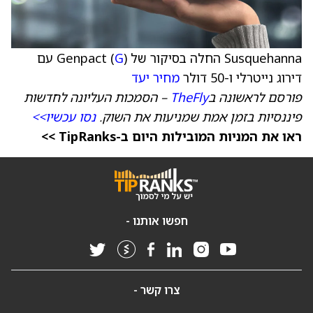
Susquehanna החלה בסיקור של Genpact (
G
) עם
דירוג נייטרלי ו-50 דולר
מחיר יעד
פורסם לראשונה ב
TheFly
– הסמכות העליונה לחדשות
פיננסיות בזמן אמת שמניעות את השוק.
נסו עכשיו>>
ראו את המניות המובילות היום ב-TipRanks >>
חפשו אותנו -
צרו קשר -