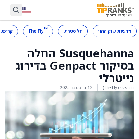
™
חדשות שוק ההון
וול סטריט
The Fly
קריפטו
Susquehanna החלה
בסיקור Genpact בדירוג
נייטרלי
דה פליי (TheFly)
12 בדצמבר 2025