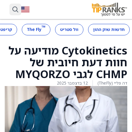
™
חדשות שוק ההון
וול סטריט
The Fly
קריפטו
Cytokinetics מודיעה על
חוות דעת חיובית של
CHMP לגבי MYQORZO
דה פליי (TheFly)
12 בדצמבר 2025