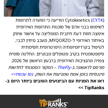
CYTK
Cytokinetics (
) הודיעה כי הוועדה לתרופות
לשימוש בבני אדם של סוכנות התרופות האירופית
אימצה חוות דעת חיובית הממליצה על אישור שיווק
באיחוד האירופי ל-MYQORZO, מעכב מיוזין לבבי,
לטיפול בקרדיומיופתיה היפרטרופית חסימתית
סימפטומטית בקרב מטופלים מבוגרים. החלטה סופית
צפויה מהנציבות האירופית ברבעון הראשון של 2026.
פורסם לראשונה ב-
TheFly
– המקור הסמכותי לחדשות
פיננסיות בזמן אמת שמניעות את השוק.
נסו עכשיו>>
ראו את המניות עם הביצועים הטובים ביותר היום ב-
TipRanks >>