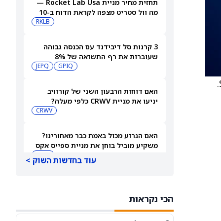
תחזית מחיר מניית Rocket Lab Usa —
מה וול סטריט מצפה לקראת הדוח ב-10
באוגוסט
RKLB
3 קרנות סל דיבידנד עם הכנסה גבוהה
שעוברות את רף התשואה של 8%
JEPQ
GPIQ
) ל-$250 מ-$215.
האם דוחות הרבעון השני של קורוויב
יניעו את מניית CRWV כלפי מעלה?
CRWV
האם הגרוע מכול באמת כבר מאחורינו?
משקיע מוביל בוחן את מניית ספייס אקס
SPCX
עוד בחדשות השוק >
מיקרון או SK hynix: מניית שבבי AI אחת
היא מציאה, והשנייה יקרה מדי
הכי נקראות
SKHY
MU