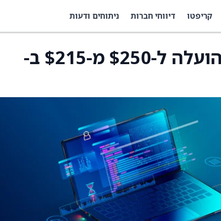
קריפטו
דיווחי חברות
ניתוחים ודעות
מחיר היעד של Ciena הועלה ל-$250 מ-$215 ב-