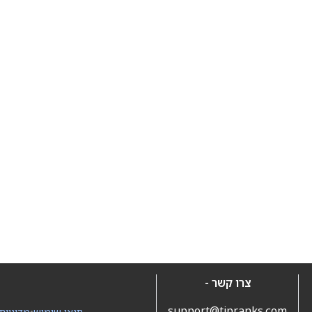
צרו קשר -
support@tipranks.com
תנאי שימוש
•
מדיניות