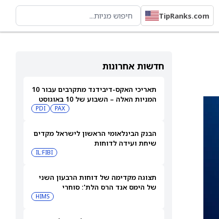
TipRanks.com
חדשות אחרונות
תאריכי האקס-דיבידנד מתקרבים עבור 10
המניות האלה – השבוע של 10 באוגוסט
PDI
PAX
2026
הבנק הבינלאומי הראשון לישראל מקדים
שיחת ועידה לדוחות
IL:FIBI
תצוגה מקדימה של דוחות הרבעון השני
של הימס אנד הרס הלת': סוחרי
האופציות נערכים לתנועה של 14.5%
HIMS
במניית HIMS