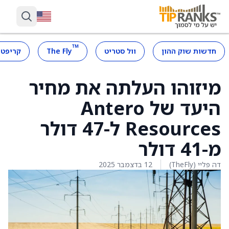
™
חדשות שוק ההון
וול סטריט
The Fly
קריפטו
מיזוהו העלתה את מחיר
היעד של Antero
Resources ל-47 דולר
מ-41 דולר
דה פליי (TheFly)
12 בדצמבר 2025