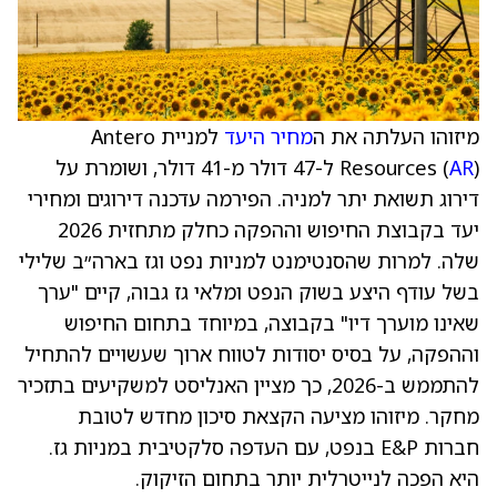
מיזוהו העלתה את ה
מחיר היעד
למניית Antero
AR
Resources (
) ל-47 דולר מ-41 דולר, ושומרת על
דירוג תשואת יתר למניה. הפירמה עדכנה דירוגים ומחירי
יעד בקבוצת החיפוש וההפקה כחלק מתחזית 2026
שלה. למרות שהסנטימנט למניות נפט וגז בארה״ב שלילי
בשל עודף היצע בשוק הנפט ומלאי גז גבוה, קיים "ערך
שאינו מוערך דיו" בקבוצה, במיוחד בתחום החיפוש
וההפקה, על בסיס יסודות לטווח ארוך שעשויים להתחיל
להתממש ב-2026, כך מציין האנליסט למשקיעים בתזכיר
מחקר. מיזוהו מציעה הקצאת סיכון מחדש לטובת
חברות E&P בנפט, עם העדפה סלקטיבית במניות גז.
היא הפכה לנייטרלית יותר בתחום הזיקוק.