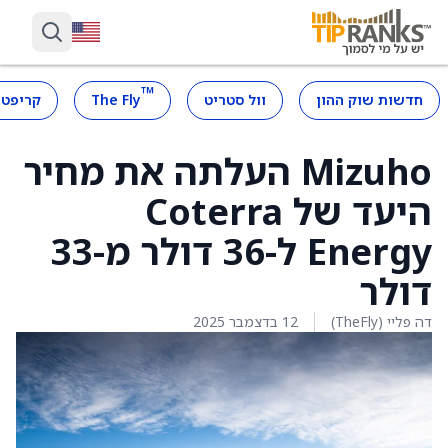
™
חדשות שוק ההון
וול סטריט
The Fly
קריפטו
Mizuho העלתה את מחיר
היעד של Coterra
Energy ל-36 דולר מ-33
דולר
דה פליי (TheFly)
12 בדצמבר 2025