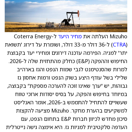
Mizuho העלתה את
מחיר היעד
ל-Coterra Energy
CTRA
(
) ל-36 דולר מ-33 דולר, ושומרת על דירוג 'תשואת
יתר' למניה. הפירמה עדכנה דירוגים ומחירי יעד בקבוצת
החיפוש וההפקה (E&P) כחלק מהתחזית שלה ל-2026.
למרות שהסנטימנט לגבי שמות הנפט והגז בארה״ב
שלילי בשל עודף היצע בשוק הנפט ורמות אחסון גז
גבוהות, יש “ערך שאינו זוכה להערכה מספקת” בקבוצה,
במיוחד בחיפוש והפקה, על בסיס יסודות ארוכי טווח
שעשויים להתחיל להתממש ב-2026, אומר האנליסט
למשקיעים בהערת מחקר. Mizuho מציעה להקצות
סיכון מחדש לכיוון חברות E&P בתחום הנפט, עם
העדפה סלקטיבית למניות גז. היא אימצה גישה נייטרלית