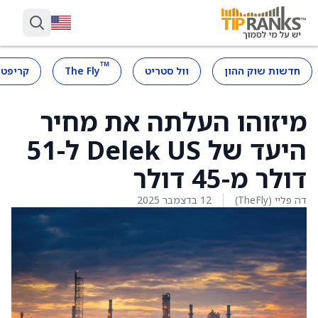
™
חדשות שוק ההון
וול סטריט
The Fly
קריפטו
מיזוהו העלתה את מחיר
היעד של Delek US ל-51
דולר מ-45 דולר
דה פליי (TheFly)
12 בדצמבר 2025