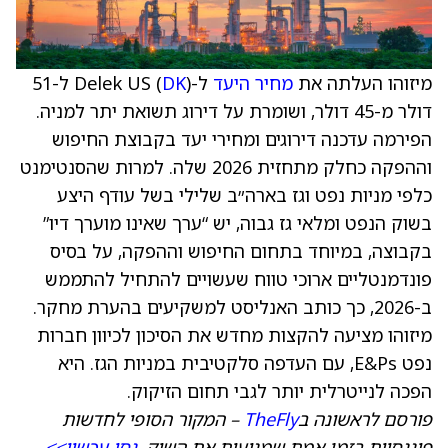
מיזוהו העלתה את
מחיר היעד
ל-Delek US (
DK
) ל-51
דולר מ-45 דולר, ושומרת על דירוג תשואת יתר למניה.
הפירמה עדכנה דירוגים ומחירי יעד בקבוצת החיפוש
וההפקה כחלק מתחזית 2026 שלה. למרות שהסנטימנט
כלפי מניות נפט וגז בארה״ב שלילי בשל עודף היצע
בשוק הנפט ומלאי גז גבוה, יש “ערך שאינו מוערך דיו”
בקבוצה, במיוחד בתחום החיפוש וההפקה, על בסיס
פונדמנטליים ארוכי טווח שעשויים להתחיל להתממש
ב-2026, כך כותב האנליסט למשקיעים בהערת מחקר.
מיזוהו מציעה להקצות מחדש את הסיכון לכיוון חברות
נפט E&Ps, עם העדפה סלקטיבית במניות הגז. היא
הפכה לנייטרלית יותר לגבי תחום הזיקוק.
פורסם לראשונה ב
TheFly
– המקור הסופי לחדשות
פיננסיות בזמן אמת שמניעות את השוק.
נסו עכשיו>>