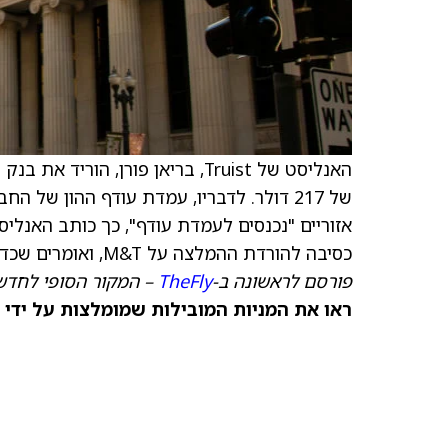
האנליסט של Truist, בריאן פורן, הוריד את בנק M&T מהמלצת קנייה להמלצת החזק, עם
של 217 דולר. לדבריו, עמדת עודף ההון ש
כסיבה להורדת ההמלצה על M&T, ואומרים שכדאי למשקיעים לממש רווחים ברמות השער הנוכחיות.
פורסם לראשונה ב-
TheFly
– המקור הסופי לחדשו
ראו את המניות המובילות שמומלצות על ידי 