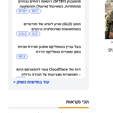
סופטבנק (SFTBY) רושמת רווחים גבוהים
מהתחזיות, כשאינטל (אינטל) וההשקעה
ב-ByteDance משתלמות מאוד
INTC
SFTBY
הזהב (GLD) מגיע לשיא של חודשיים
כשהחששות מאינפלציה נרגעים
GOLD
GLD
בעל עניין בנטפליקס מתכנן מכירת מניות
ים
בזמן שמניית נטפליקס יורדת
NFLX
דוח של Cloudflare צפוי להתפרסם היום
– האופציות מצביעות על תנודה גדולה
בעקבות הדוח
NET
עוד בחדשות השוק >
מניית הום דיפו (NYSE:HD) נחלשת
כשהיא מתמודדת עם איום תחרותי חדש
הכי נקראות
COST
HD