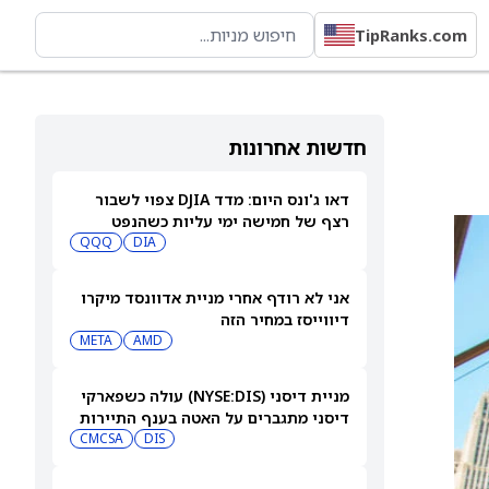
TipRanks.com
חדשות אחרונות
דאו ג'ונס היום: מדד DJIA צפוי לשבור
רצף של חמישה ימי עליות כשהנפט
מתאושש
DIA
QQQ
אני לא רודף אחרי מניית אדוונסד מיקרו
דיווייסז במחיר הזה
META
AMD
מניית דיסני (NYSE:DIS) עולה כשפארקי
דיסני מתגברים על האטה בענף התיירות
CMCSA
DIS