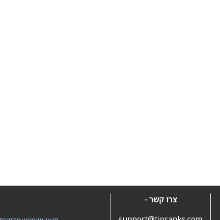
צרו קשר -
support@tipranks.com
תנאי שימוש
•
מדיניות