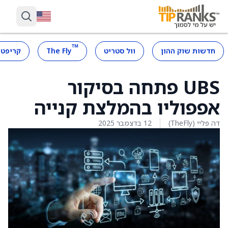
™
חדשות שוק ההון
וול סטריט
The Fly
קריפטו
UBS פתחה בסיקור
אפפוליו בהמלצת קנייה
דה פליי (TheFly)
12 בדצמבר 2025