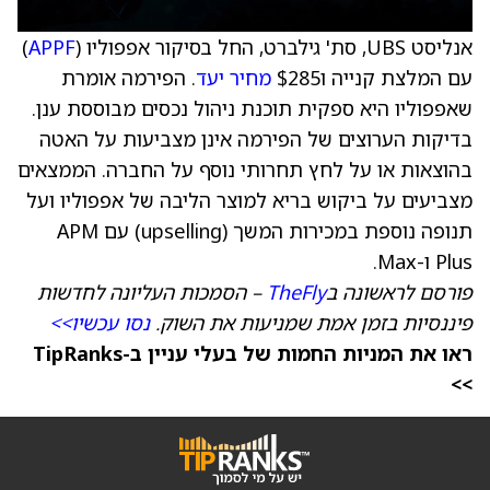
אנליסט UBS, סת' גילברט, החל בסיקור אפפוליו (
APPF
)
עם המלצת קנייה ו$285
מחיר יעד
. הפירמה אומרת
שאפפוליו היא ספקית תוכנת ניהול נכסים מבוססת ענן.
בדיקות הערוצים של הפירמה אינן מצביעות על האטה
בהוצאות או על לחץ תחרותי נוסף על החברה. הממצאים
מצביעים על ביקוש בריא למוצר הליבה של אפפוליו ועל
תנופה נוספת במכירות המשך (upselling) עם APM
Plus ו-Max.
פורסם לראשונה ב
TheFly
– הסמכות העליונה לחדשות
פיננסיות בזמן אמת שמניעות את השוק.
נסו עכשיו>>
ראו את המניות החמות של בעלי עניין ב-TipRanks
>>