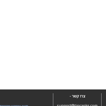
צרו קשר -
support@tipranks.com
תנאי שימוש
•
מדיניות