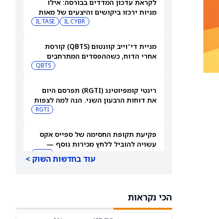
לקראת עדכון המדדים בבורסה: אילו
מניות ירכזו ביקושים והיצעים של מאות
מיליוני שקלים?
IL:CYBR
IL:TASE
מניית די־וייב קוונטום (QBTS) קורסת
אחרי הדוח, כשההפסדים המתרחבים
מעיבים על צבר הזמנות של 40.7 מיליון
QBTS
דולר
ריגטי קומפיוטינג (RGTI) תפרסם היום
את דוחות הרבעון השני. הנה למה לצפות
RGTI
פקיעת תקופת החסימה של ספייס אקס
עשויה להוביל ללחץ מכירות נוסף —
כמעט מיליארד מניות נפתחות למסחר
SPCX
עוד בחדשות השוק >
היום
מטא מצטרפת ל-OpenAI ולאנתרופיק
לאחר שמודל AI פרץ לחברה במהלך
הכי נקראות
בדיקות
META
PC:ANTPQ