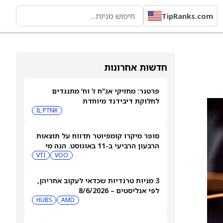
TipRanks.com
חדשות אחרונות
פרטנר: מחזיקי אג”ח ז’ וח’ מתנגדים
לחלוקת דיבידנד מיוחדת
IL:PTNR
סופר מיקרו קומפיוטר תדווח על תוצאות
הרבעון הרביעי ב-11 באוגוסט. הנה מי
מחזיק במניית SMCI
VOO
VTI
3 מניות טרנדיות שכדאי לעקוב אחריהן,
לפי אנליסטים – 8/6/2026
HUBS
AMD