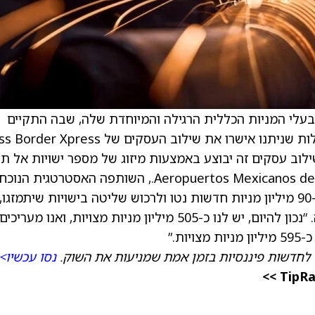
 בעלי המניות הכללית הרגילה והמיוחדת שלה, שבה התקיים
קוורום של 88.1% מבעלי המניות, כ-96% מהקולות שניתנו אישרו את שילוב העסקים של ess
שילוב עסקים זה יבוצע באמצעות מיזוג של מספר ישויות אל תו
GAP, כולל, בין היתר, Aeropuertos Mexicanos del Pacifico, S.A.P.I. de C.V., השותפה האסטרטגית
של החברה. “בהתאם לכך, אנו מצפים להנפיק כ-90 מיליון מניות חדשות נטו ולרכוש שליטה בישויות שיתמז
שיאפשר לנו לאחד אותן בדוחות,” אמרה החברה. “נכון להיום, יש לנו כ-505 מיליון מניות מצויות, ואנו מער
ת.”
 לחדשות פיננסיות בזמן אמת שמניעות את השוק.
נסו עכשיו>