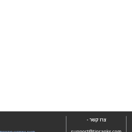
צרו קשר -
support@tipranks.com
תנאי שימוש
•
מדיניות