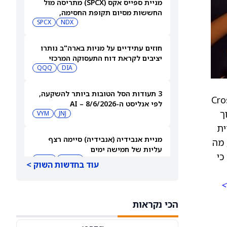
מניית ספייס אקס (SPCX) מתריסה מול
החששות מסיום תקופת החסימה,
ומטפסת לאחר שחרור 911 מיליון מניות
NDX
SPCX
חוזים עתידיים על מניות בארה"ב נותרו
יציבים לקראת דוח התעסוקה המרכזי
QQQ
DIA
3 תעודות הסל הטובות ביותר להשקעה,
Cross Border Xpr
לפי אנליסט ה-AI – 8/6/2026
ך
VYM
JNJ
 הנוכחית
מניית אנבידיה (אנבידיה) סיימה רצף
גו, מה
עליות של חמישה ימים
יכים כי
MSFT
AMZN
עוד בחדשות השוק >
>
ספייס אקס תבנה תחנות כוח משלה עבור
מפעל שבבים בשווי 16.8 מיליארד דולר
הכי נקראות
SPCX
INTC