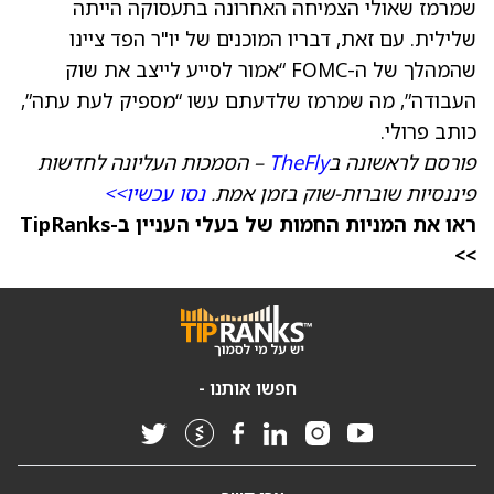
שמרמז שאולי הצמיחה האחרונה בתעסוקה הייתה
שלילית. עם זאת, דבריו המוכנים של יו"ר הפד ציינו
שהמהלך של ה-FOMC “אמור לסייע לייצב את שוק
העבודה”, מה שמרמז שלדעתם עשו “מספיק לעת עתה”,
כותב פרולי.
פורסם לראשונה ב
TheFly
– הסמכות העליונה לחדשות
פיננסיות שוברות-שוק בזמן אמת.
נסו עכשיו>>
ראו את המניות החמות של בעלי העניין ב-TipRanks
>>
חפשו אותנו -