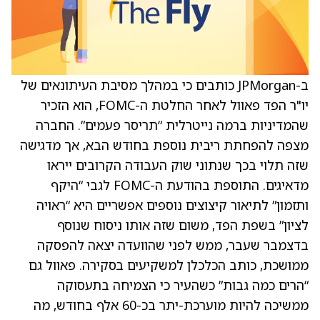
ב-JPMorgan כותבים כי במהלך מסיבת העיתונאים של
יו"ר הפד פאוול לאחר החלטת ה-FOMC, הוא הזכיר
שהמדיניות ברמה נייטרלית “תריסר פעמים”. החברה
מצפה להפחתת ריבית נוספת בחודש הבא, אך מדגישה
שזה תלוי בכך שנתוני שוק העבודה הקרובים ייראו
מדאיגים. התוספת בהודעת ה-FOMC לגבי “היקף
ותזמון” לתיאור קיצוצים נוספים אפשריים היא “ראויה
לציון” בשפת הפד, משום שזה אותו ניסוח שנוסף
בדצמבר שעבר, ממש לפני שהוועדה יצאה להפסקה
ממושכת, כותב הכלכלן למשקיעים בסקירה. פאוול גם
“הרים כמה גבות” כשהעיר כי הצמיחה בתעסוקה
ממשיכה להיות מוערכת-יתר בכ-60 אלף בחודש, מה