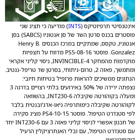
אינטנסיטי תרפיוטיקס (
INTS
) מודיעה כי תציג שני
פוסטרים בכנס סרטן השד של סן אנטוניו (SABCS) בסן
אנטוניו, טקסס, שמתקיים במרכז הכנסים Henry B.
Gonzalez. פוסטר PS5-08-16 מדווח על תצפיות
מוקדמות מהמחקר INVINCIBLE-4, ניסוי קליני אקראי
ומתמשך, פאזה 2, טרום-ניתוחי, בסרטן שד טריפל-נגטיב.
הנתונים ממשיכים להראות פרופיל בטיחות חיובי:
נצפתה ירידה של 50% באירועים בלתי רצויים בדרגה 3
ומעלה בקוהורטה שקיבלה INT230-6, בהשוואה
לקוהורטה שקיבלה כימותרפיה ניאו-אדג'ובנטית בלבד
לפי סטנדרט הטיפול. פוסטר PS4-10-15 מציג סקירה
של תכנון אפשרי לניסוי קליני פאזה 3 עם INT230-6 יחד
עם סטנדרט הטיפול, עם ובלי האנתרציקלין הרעיל
דוקסורוביצין