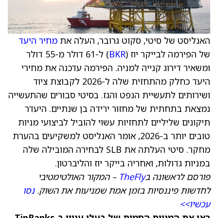
האנליסט של סיטי, סקוט גרובר, העלה את
מחיר היעד
של הפירמה לבייקר יוז (
BKR
) ל-61 דולר מ-55 דולר
ומשאיר דירוג קנייה למניה. הפירמה עדכנה את מחירי
היעד כחלק מהתחזית שלה ל-2026 לקבוצת ציוד
ושירותים לתעשיית הנפט והגז. בסיטי סבורים שהתעשייה
נמצאת בתחתית של מחזור ירידה בן שנתיים. היעדר
תיקונים שליליים לתחזיות עשוי להוביל לביצועי מניות
טובים יותר ב-2026, אומר האנליסט למשקיעים בהערת
מחקר. סיטי העלתה את SLB לבחירה המובילה שלה
במניות גדולות, ואחריה בייקר יוז והליברטון.
פורסם לראשונה ב
TheFly
– המקור האולטימטיבי
לחדשות פיננסיות בזמן אמת שמניעות את השוק.
נסו
עכשיו>>
ראו את המניות החמות של בעלי עניין ב-TipRanks