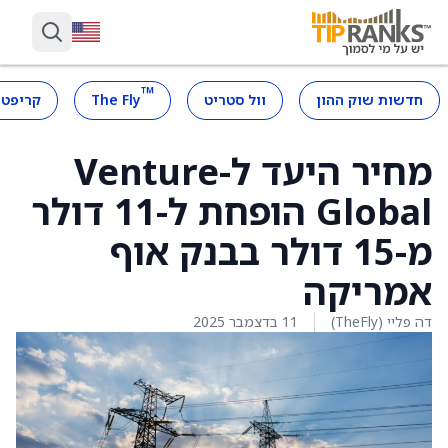
™
חדשות שוק ההון
וול סטריט
The Fly
קריפטו
מחיר היעד ל-Venture
Global הופחת ל-11 דולר
מ-15 דולר בבנק אוף
אמריקה
דה פליי (TheFly)
11 בדצמבר 2025