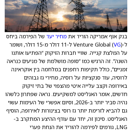
בנק אוף אמריקה הוריד את
מחיר יעד
של הפירמה ביחס
ל-Venture Global (
VG
) ל-11 דולר מ-15 דולר, ושומר
על המלצת קנייה. שוויי חברות הזיקוק “הפתיעו אותנו
השנה”. זה הרגיש כמו “סופה מושלמת של מניעים כנראה
זמניים”, כולל תקיפות רחפנים במלחמה בין אוקראינה
לרוסיה, עוד סנקציות על רוסיה, מחירי גז גבוהים
באירופה וקצב עלייה איטי מהצפוי של בתי זיקוק
חדשים, אומר האנליסט למשקיעים. נראה שפתרון כלשהו
נהיה סביר יותר ב-2026, וסיום אפשרי של העימות עשוי
גם להביא לזרימת יותר גז רוסי בצינורות לאירופה, הוסיף
האנליסט. סיכון זה, יחד עם עודף ההיצע המתקרב ב-
LNG, גורמים לפירמה להוריד את הנחת פערי