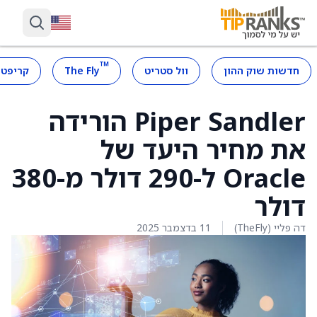
™
חדשות שוק ההון
וול סטריט
The Fly
קריפטו
Piper Sandler הורידה
את מחיר היעד של
Oracle ל-290 דולר מ-380
דולר
דה פליי (TheFly)
11 בדצמבר 2025