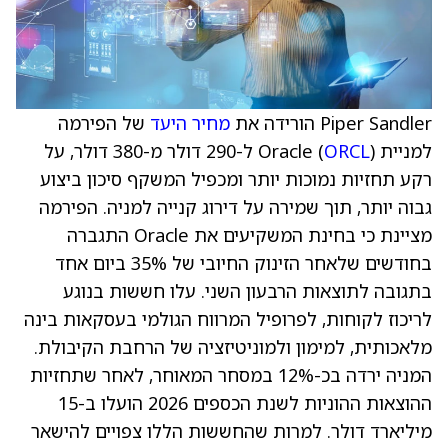
Piper Sandler הורידה את
מחיר היעד
של הפירמה
למניית Oracle (
ORCL
) ל-290 דולר מ-380 דולר, על
רקע תחזיות נמוכות יותר ומכפיל המשקף סיכון ביצוע
גבוה יותר, תוך שמירה על דירוג קנייה למניה. הפירמה
מציינת כי בחינת המשקיעים את Oracle התגברה
בחודשים שלאחר הזינוק החיובי של 35% ביום אחד
בתגובה לתוצאות הרבעון השני. עלו חששות בנוגע
לריכוז לקוחות, לפרופיל המרווח הגולמי בעסקאות בינה
מלאכותית, למימון ולמוניטיזציה של הרחבת הקיבולת.
המניה ירדה בכ-12% במסחר המאוחר, לאחר שתחזיות
ההוצאות ההוניות לשנת הכספים 2026 הועלו ב-15
מיליארד דולר. למרות שהחששות הללו צפויים להישאר