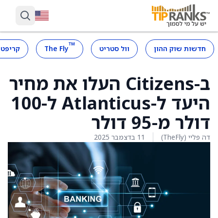
™
חדשות שוק ההון
וול סטריט
The Fly
קריפטו
ב-Citizens העלו את מחיר
היעד ל-Atlanticus ל-100
דולר מ-95 דולר
דה פליי (TheFly)
11 בדצמבר 2025