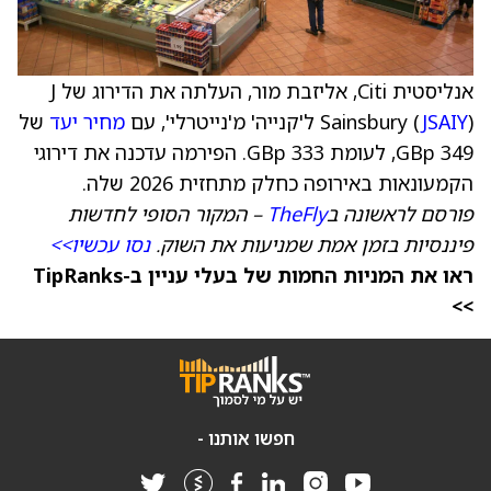
אנליסטית Citi, אליזבת מור, העלתה את הדירוג של J
) ל'קנייה' מ'נייטרלי', עם
JSAIY
Sainsbury (
מחיר יעד
של
349 GBp, לעומת 333 GBp. הפירמה עדכנה את דירוגי
הקמעונאות באירופה כחלק מתחזית 2026 שלה.
פורסם לראשונה ב
TheFly
– המקור הסופי לחדשות
פיננסיות בזמן אמת שמניעות את השוק.
נסו עכשיו>>
ראו את המניות החמות של בעלי עניין ב-TipRanks
>>
חפשו אותנו -