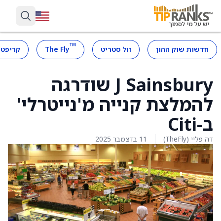
™
חדשות שוק ההון
וול סטריט
The Fly
קריפטו
J Sainsbury שודרגה
להמלצת קנייה מ'נייטרלי'
ב-Citi
דה פליי (TheFly)
11 בדצמבר 2025