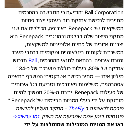
Ball Corporation “הודיעה כי התקשרה בהסכמים
מחייבים לרכישת אחזקת רוב בעסקי ייצור פחיות
המשקאות של Benepack באירופה, הכוללים את שני
מתקני הייצור שלה בבלגיה ובהונגריה. Benepack היא
יצרנית אזורית של פחיות אלומיניום למשקאות,
המשרתת לקוחות בינלאומיים ומקומיים ברחבי מערב
ומזרח אירופה. בהתאם לתנאי ההסכמים,
Ball
תרכוש
אחזקה של 80%, בעלות כוללת מוערכת של כ-184
מיליון אירו — מחיר רכישה אטרקטיבי המשקף התאמה
אסטרטגית, משלימות גיאוגרפית וטביעת רגל איכותית
של פעילות Benepack. יתרת ה-20% תמשיך להיות
מוחזקת על ידי בעלי המניות הקיימים של Benepack.”
פורסם לראשונה ב
TheFly
– המקור העליון לחדשות
פיננסיות בזמן אמת שמניעות את השוק.
נסו עכשיו>>
ראו את המניות המובילות שמומלצות על ידי