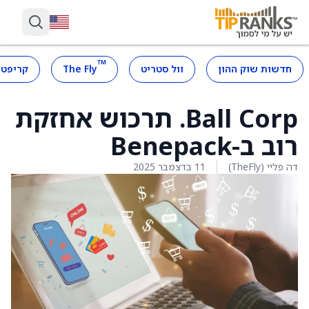
™
חדשות שוק ההון
וול סטריט
The Fly
קריפטו
Ball Corp. תרכוש אחזקת
רוב ב-Benepack
דה פליי (TheFly)
11 בדצמבר 2025