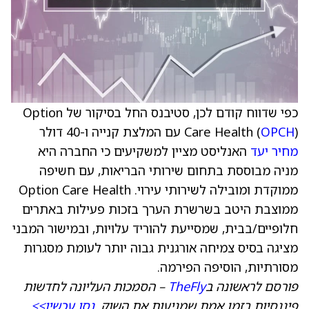
כפי שדווח קודם לכן, סטיבנס החל בסיקור של Option
) עם המלצת קנייה ו-40 דולר
OPCH
Care Health (
מחיר יעד
האנליסט מציין למשקיעים כי החברה היא
מניה מבוססת בתחום שירותי הבריאות, עם חשיפה
ממוקדת ומובילה לשירותי עירוי. Option Care Health
ממוצבת היטב בשרשרת הערך בזכות פעילות באתרים
חלופיים/בבית, שמסייעת להוריד עלויות, ובמישור המבני
מציגה בסיס צמיחה אורגנית גבוה יותר לעומת מסגרות
מסורתיות, הוסיפה הפירמה.
פורסם לראשונה ב
TheFly
– הסמכות העליונה לחדשות
פיננסיות בזמן אמת שמניעות את השוק.
נסו עכשיו>>