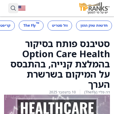
™
חדשות שוק ההון
וול סטריט
The Fly
קריפטו
סטיבנס פותח בסיקור
Option Care Health
בהמלצת קנייה, בהתבסס
על המיקום בשרשרת
הערך
דה פליי (TheFly)
10 בדצמבר 2025