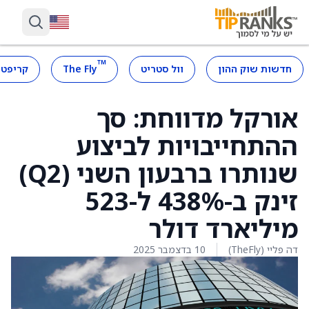
™
חדשות שוק ההון
וול סטריט
The Fly
קריפטו
אורקל מדווחת: סך
ההתחייבויות לביצוע
שנותרו ברבעון השני (Q2)
זינק ב-438% ל-523
מיליארד דולר
דה פליי (TheFly)
10 בדצמבר 2025