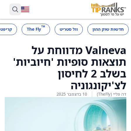
™
חדשות שוק ההון
וול סטריט
The Fly
קריפטו
Valneva מדווחת על
תוצאות סופיות 'חיוביות'
בשלב 2 לחיסון
לצ'יקונגוניה
דה פליי (TheFly)
10 בדצמבר 2025