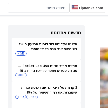
TipRanks.com
חדשות אחרונות
תצוגה מקדימה של דוחות הרבעון השני
של הימס אנד הרס הלת': סוחרי
האופציות נערכים לתנועה של 14.5%
HIMS
במניית HIMS
תחזית מחיר מניית Rocket Lab Usa —
מה וול סטריט מצפה לקראת הדוח ב-10
באוגוסט
RKLB
3 קרנות סל דיבידנד עם הכנסה גבוהה
שעוברות את רף התשואה של 8%
JEPQ
GPIQ