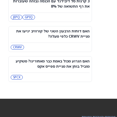
3 קרנות סל דיבידנד עם הכנסה גבוהה שעוברות
עסקת קורסור של ספייס אקס בשווי 60
את רף התשואה של 8%
מיליארד דולר עשויה להיסגר כבר בשבוע
הבא… אבל המותג Cursor עלול להיעלם
SPCX
PC:CURSO
JEPQ
GPIQ
מניית מעקב? ג'פריס גרופ שוקלת את
הספקולציות על מיזוג בין SpaceX
האם דוחות הרבעון השני של קורוויב יניעו את
לטסלה
JEF
SPCX
מניית CRWV כלפי מעלה?
CRWV
3 תעודות הסל הטובות ביותר להשקעה,
לפי אנליסט ה-AI – 8/7/2026
IWF
VV
האם הגרוע מכול באמת כבר מאחורינו? משקיע
מוביל בוחן את מניית ספייס אקס
שוק המניות היום: SPY ו-QQQ עלו לאחר
שדוח תעסוקה מאכזב שינה את ציפיות
SPCX
הריבית
DIA
QQQ
מניות מחשוב קוונטי מזנקות כשוושינגטון
בוחנת הגדלת המימון ב-68%
QBTS
IONQ
 פרטיות
•
הצהרת נגישות