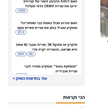
האם דוחות הרבעון השני של קורוויב
יניעו את מניית CRWV כלפי מעלה?
CRWV
האם הגרוע מכול באמת כבר מאחורינו?
משקיע מוביל בוחן את מניית ספייס אקס
SPCX
4
מיקרון או SK hynix: מניית שבבי AI אחת
היא מציאה, והשנייה יקרה מדי
SKHY
MU
"משחקת באש": משקיע מזהיר לגבי
מניית אנבידיה
NVDA
עוד בחדשות השוק >
שורטיסטים על ספייס אקס חוטפים מכה
— הנה מה שג'יי פי מורגן רואה בהמשך
הכי נקראות
SPCX