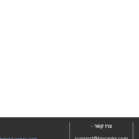
צרו קשר -
support@tipranks.com
תנאי שימוש
•
מדיניות