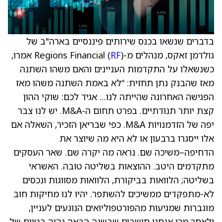
בדברים שנשאו בכנס שירותים פיננסיים בארה"ב של
גולדמן זאקס, מנהלים מ-Regions Financial (
RF
) אמרו,
כשנשאלו על התקדמות העניינים והאם משהו השתנה
מאז שהבנק נתן תחזית: “לא באמת השתנה משהו מאז
הפגישה האחרונה שהייתה לנו… אגיד לכם: שוקי ההון
קצת יותר תנודתיים. בפרט תחום ה-M&A. יש לנו צבר
יפה של הזדמנויות M&A. כפי שבריאן הזכיר, השאלה אם
אלו ייסגרו ברבעון או לא היא מה שיוצר את
הדחיפה–משיכה שם. נראה מה יקרה שם. שאר העסקים
מתקדמים היטב. ההוצאות בשליטה טובה. האשראי
בשליטה; הלוואות בביקורת, הלוואות מסווגות ונכסים
לא-מתפקדים ממשיכים להשתפר. יהיו לנו מחיקות חוב
מוגברות שמגיעות מהפורטפוליואים הנוגעים לעניין,
ולאחר מכן אנחנו חושבים שבשנה הבאה נהיה בטווח של